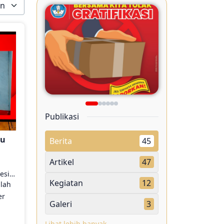
Publikasi
bu
Berita
45
Artikel
47
esia
Kegiatan
12
alah
er
Galeri
3
n
Lihat lebih banyak