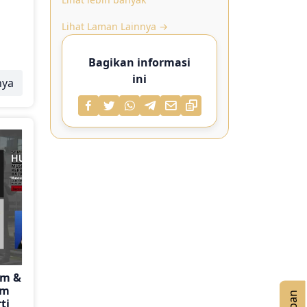
seum
an
Lihat Laman Lainnya →
am
i
Bagikan informasi
ini
nya
er
n ini
m.
ni,
lik
gan
)
sa
um &
um
ti