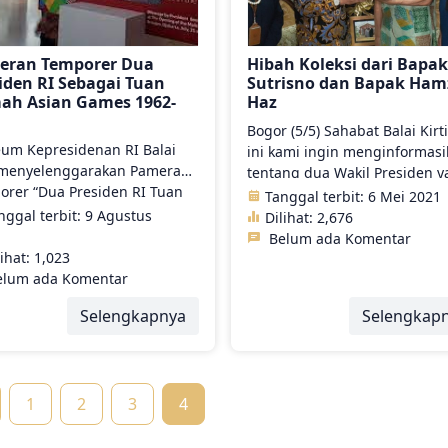
skala nasional, Museum
Kepresidenan Republik Indon
Balai Kirti ke depannya
eran Temporer Dua
Hibah Koleksi dari Bapak
diharapkan dapat menjadi pu
iden RI Sebagai Tuan
Sutrisno dan Bapak Ha
studi Kepresidenan.
ah Asian Games 1962-
Haz
8
Bogor (5/5) Sahabat Balai Kirti
um Kepresidenan RI Balai
ini kami ingin menginformas
i menyelenggarakan Pameran
tentang dua Wakil Presiden 
orer “Dua Presiden RI Tuan
menghibahkan koleksinya un
Tanggal terbit: 6 Mei 2021
h Asian Games 1962 dan
Museum Kepresidenan RI Bal
nggal terbit: 9 Agustus
Dilihat:
2,676
”, Minggu 20 Mei 2018 di
Kirti. Yuk, langsung cek infor
Belum ada Komentar
ek Istana Bogor. Pameran ini
berikut.
lihat:
1,023
sikan tentang Maket-maket
elum ada Komentar
san Gelora Bung Karno dan
Selengkapnya
Selengkap
san Jakabaring Palembang,
foto kegiatan Asian Games
 foto-foto renovasi GBK dan
aring serta lifeleat Asian
s 2018. Pameran ini dibuka
1
2
3
4
 Bapak Dirjen Kebudayaan
ntrian Pendidikan dan