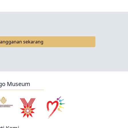
langganan sekarang
go Museum