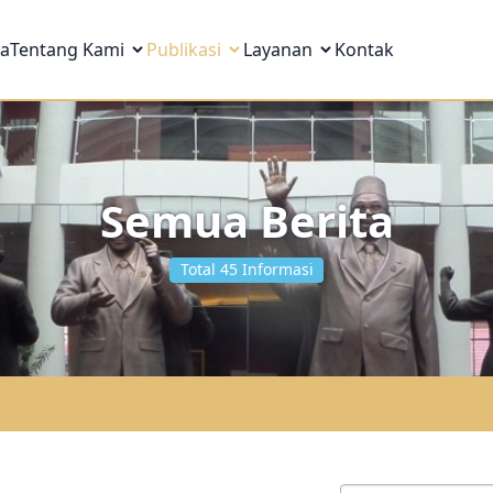
a
Tentang Kami
Publikasi
Layanan
Kontak
Semua Berita
Total
45
Informasi