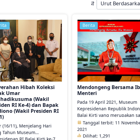
rita
Berita
erahan Hibah Koleksi
Mendongeng Bersama I
ak Umar
Menteri
ahadikusuma (Wakil
Pada 19 April 2021, Museum
iden RI Ke-4) dan Bapak
Kepresidenan Republik Indon
iono (Wakil Presiden RI
Balai Kirti yang merupakan s
1)
satu UPT di lingkungan
Tanggal terbit: 11 Novemb
 (16/11), Menjelang Hari
Kementerian Pendidikan dan
2021
g Tahun Museum
Kebudayaan menyelengaraka
Dilihat:
1,291
sidenan RI Balai Kirti ke-7