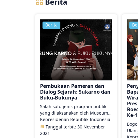
Berita
Berita
Be
Pembukaan Pameran dan
Peny
Dialog Sejarah: Sukarno dan
Bap
Buku-Bukunya
Wir
Pres
Salah satu jenis program publik
Boed
yang dilaksanakan oleh Museum
Ke-1
Kepresidenan Republik Indonesia
Bogor
Balai Kirti adalah masyarakat yang
Tanggal terbit: 30 November
Ulan
mengapresiasi museum. Dalam
2021
Kepre