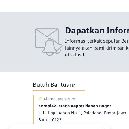
Kebu
museum. Dari kunjungan tersebut
Farid
sang anak mendapatkan banyak
hal yang tidak terlupakan.
Dapatkan Infor
Informasi terkait seputar Ber
lainnya akan kami kirimkan k
eksklusif.
Butuh Bantuan?
Alamat Museum
Komplek Istana Kepresidenan Bogor
Jl. Ir. Haji Juanda No. 1, Paledang, Bogor, Jawa
Barat 16122
Hubungi