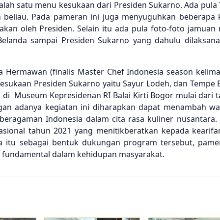
h salah satu menu kesukaan dari Presiden Sukarno. Ada pul
 beliau. Pada pameran ini juga menyuguhkan beberapa k
kan oleh Presiden. Selain itu ada pula foto-foto jamuan
 Belanda sampai Presiden Sukarno yang dahulu dilaksana
 Hermawan (finalis Master Chef Indonesia season kelima
sukaan Presiden Sukarno yaitu Sayur Lodeh, dan Tempe 
 di Museum Kepresidenan RI Balai Kirti Bogor mulai dari 
gan adanya kegiatan ini diharapkan dapat menambah w
beragaman Indonesia dalam cita rasa kuliner nusantara. 
ional tahun 2021 yang menitikberatkan kepada kearifan
a itu sebagai bentuk dukungan program tersebut, pamer
l fundamental dalam kehidupan masyarakat.