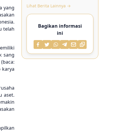
Lihat Berita Lainnya →
ya yang
Masakan
onesia.
Bagikan informasi
 telah
ini
emiliki
k sang
 (baca:
p karya
rusaha
 aset.
emakin
asakan
pilkan