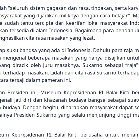
h “seluruh sistem gagasan dan rasa, tindakan, serta kar
syarakat yang dijadikan miliknya dengan cara belajar”. 
sudah tentu tercipta dari kearifan lokal masyarakat Ind
an tersedia di alam Indonesia. Bagaimana para pendahulu
nghasilkan cita rasa masakan yang lezat.
ap suku bangsa yang ada di Indonesia. Dahulu para raja m
pun mengenal beberapa masakan yang hanya disajikan untu
yang diracik oleh juru masaknya. Sukarno sebagai “raja”
ya terhadap masakan. Lidah dan cita rasa Sukarno terhada
ra tersaji dalam pameran ini.
 Presiden ini, Museum Kepresidenan RI Balai Kirti be
ali jati diri dan khazanah budaya bangsa sebagai suatu
n budaya. Dengan begitu, diharapkan masyarakat dapat s
lnya Presiden Sukarno yang selalu menjunjung tinggi m
seum Kepresidenan RI Balai Kirti berusaha untuk menam