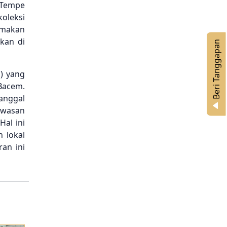
a Tempe
oleksi
 makan
kan di
n
) yang
Bacem.
tanggal
B
e
r
i
T
a
n
g
g
a
p
a
awasan
Hal ini
 lokal
an ini