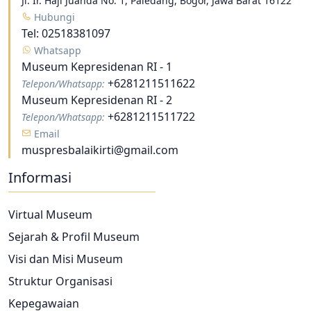
Jl. Ir. Haji Juanda No. 1, Paledang, Bogor, Jawa Barat 16122
Hubungi
Tel:
02518381097
Whatsapp
Museum Kepresidenan RI - 1
+6281211511622
Telepon/Whatsapp:
Museum Kepresidenan RI - 2
+6281211511722
Telepon/Whatsapp:
Email
muspresbalaikirti@gmail.com
Informasi
Virtual Museum
Sejarah & Profil Museum
Visi dan Misi Museum
Struktur Organisasi
Kepegawaian