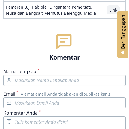
Pameran B.J. Habibie "Dirgantara Pemersatu
Link
Nusa dan Bangsa": Memutus Belenggu Media
n
B
e
r
i
T
a
n
g
g
a
p
a
Komentar
*
Nama Lengkap
*
Email
(Alamat email Anda tidak akan dipublikasikan.)
*
Komentar Anda