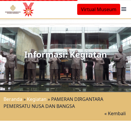
Virtual Museum
Informasi: Kegiatan
Beranda
»
Kegiatan
»
PAMERAN DIRGANTARA
PEMERSATU NUSA DAN BANGSA
« Kembali