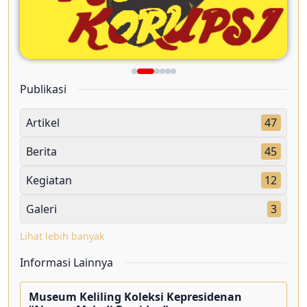
Publikasi
Artikel
47
Berita
45
Kegiatan
12
Galeri
3
Lihat lebih banyak
Informasi Lainnya
Museum Keliling Koleksi Kepresidenan