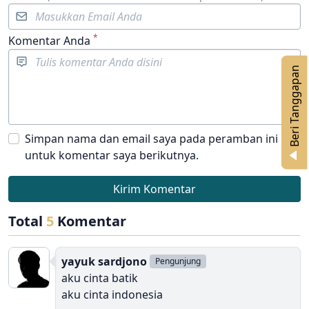
*
Komentar Anda
n
Simpan nama dan email saya pada peramban ini
B
e
r
i
T
a
n
g
g
a
p
a
untuk komentar saya berikutnya.
Kirim Komentar
Total
5
Komentar
yayuk sardjono
Pengunjung
aku cinta batik
aku cinta indonesia