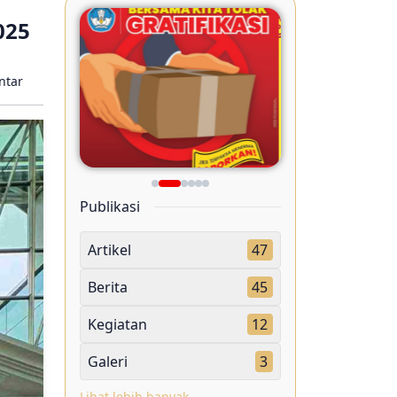
025
ntar
Publikasi
Artikel
47
Berita
45
Kegiatan
12
Galeri
3
Lihat lebih banyak