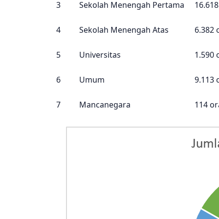
3
Sekolah Menengah Pertama
16.618
4
Sekolah Menengah Atas
6.382 
5
Universitas
1.590 
6
Umum
9.113 
7
Mancanegara
114 o