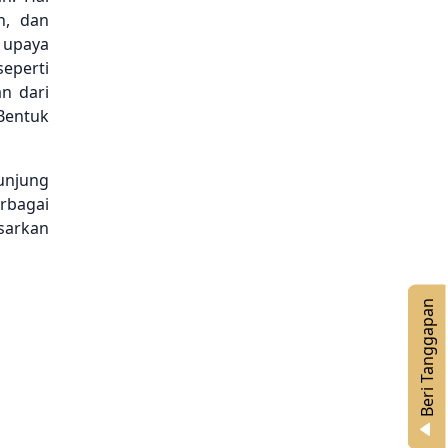
n, dan
 upaya
eperti
an dari
Bentuk
unjung
rbagai
sarkan
n
B
e
r
i
T
a
n
g
g
a
p
a