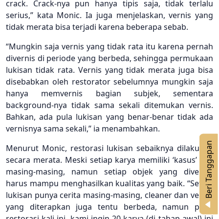
crack. Crack-nya pun hanya tipis saja, tidak terlalu
serius,” kata Monic. Ia juga menjelaskan, vernis yang
tidak merata bisa terjadi karena beberapa sebab.
“Mungkin saja vernis yang tidak rata itu karena pernah
divernis di periode yang berbeda, sehingga permukaan
lukisan tidak rata. Vernis yang tidak merata juga bisa
disebabkan oleh restorator sebelumnya mungkin saja
hanya memvernis bagian subjek, sementara
background-nya tidak sama sekali ditemukan vernis.
Bahkan, ada pula lukisan yang benar-benar tidak ada
vernisnya sama sekali,” ia menambahkan.
n
Menurut Monic, restorasi lukisan sebaiknya dilakukan
secara merata. Meski setiap karya memiliki ‘kasus’ nya
masing-masing, namun setiap objek yang divernis
harus mampu menghasilkan kualitas yang baik. “Setiap
lukisan punya cerita masing-masing, cleaner dan vernis
B
e
r
i
T
a
n
g
g
a
p
a
yang diterapkan juga tentu berbeda, namun pada
restorasi kali ini, kami ingin 20 karya (di tahap awal) ini