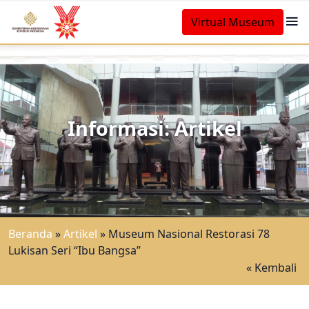
Virtual Museum
Informasi: Artikel
Beranda
»
Artikel
»
Museum Nasional Restorasi 78
Lukisan Seri “Ibu Bangsa”
« Kembali