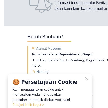
Informasi terkait seputar Berita
akan kami kirimkan ke email an
Butuh Bantuan?
Alamat Museum
Komplek Istana Kepresidenan Bogor
Jl. Ir. Haji Juanda No. 1, Paledang, Bogor, Jawa B
16122
Hubungi
Tel:
02518381097
🍪 Persetujuan Cookie
Whatsapp
Museum Kepresidenan RI - 1
Kami menggunakan cookie untuk
+6281211511622
memastikan Anda mendapatkan
Telepon/Whatsapp:
pengalaman terbaik di situs web kami.
Museum Kepresidenan RI - 2
Pelajari lebih lanjut >
+6281211511722
Telepon/Whatsapp: