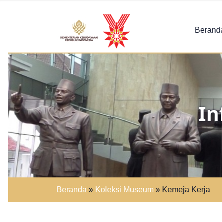
Berand
In
Beranda
»
Koleksi Museum
»
Kemeja Kerja