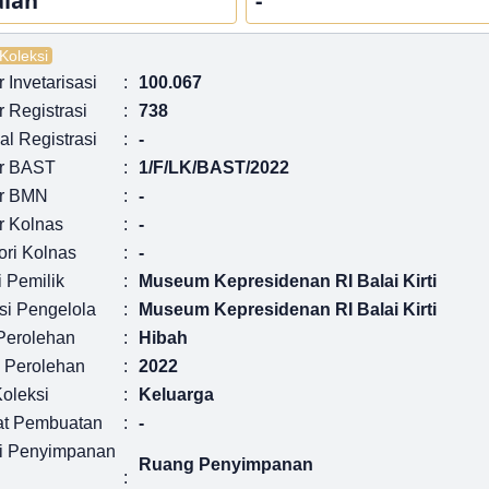
aian
-
 Koleksi
Invetarisasi
:
100.067
 Registrasi
:
738
l Registrasi
:
-
r BAST
:
1/F/LK/BAST/2022
r BMN
:
-
 Kolnas
:
-
ori Kolnas
:
-
i Pemilik
:
Museum Kepresidenan RI Balai Kirti
si Pengelola
:
Museum Kepresidenan RI Balai Kirti
Perolehan
:
Hibah
 Perolehan
:
2022
Koleksi
:
Keluarga
t Pembuatan
:
-
i Penyimpanan
Ruang Penyimpanan
: