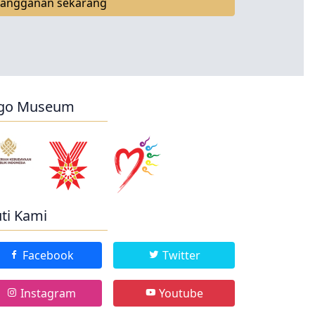
langganan sekarang
go Museum
uti Kami
Facebook
Twitter
Instagram
Youtube