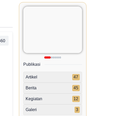
360
Publikasi
Artikel
47
Berita
45
Kegiatan
12
Galeri
3