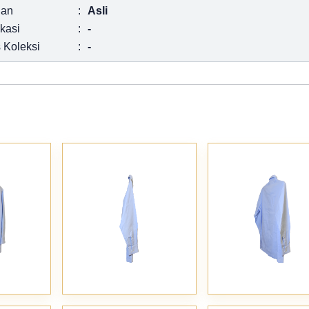
ian
:
Asli
ikasi
:
-
 Koleksi
:
-