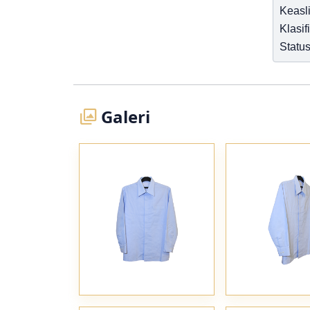
Keasl
Klasif
Status
Galeri