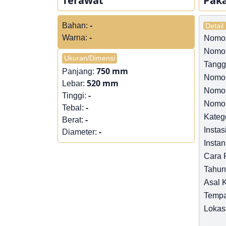
Terawat
Pak
Bahan:
-
Detail
Warna:
-
Nomor 
Nomor
Ukuran/Dimensi
Tangga
750 mm
Panjang:
Nomo
520 mm
Lebar:
Nomo
-
Tinggi:
Nomor
-
Tebal:
Kateg
-
Berat:
Instas
-
Diameter:
Instan
Cara 
Tahun
Asal 
Tempa
Lokas