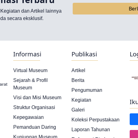
Ber
, Kegiatan dan Artikel lainnya
da secara eksklusif.
Informasi
Publikasi
Lo
Virtual Museum
Artikel
Sejarah & Profil
Berita
arat
Museum
Pengumuman
Visi dan Misi Museum
Kegiatan
Ik
Struktur Organisasi
Galeri
Kepegawaian
Koleksi Perpustakaan
Pemanduan Daring
Laporan Tahunan
Kunjungan Museum