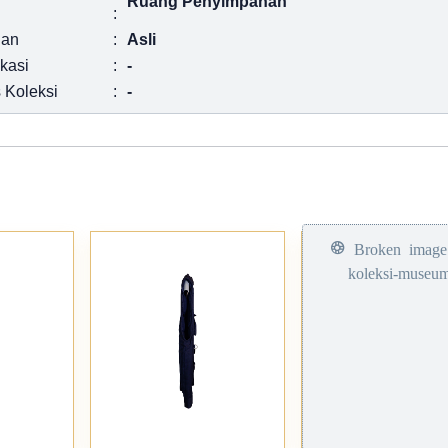
Ruang Penyimpanan
:
ian
:
Asli
ikasi
:
-
 Koleksi
:
-