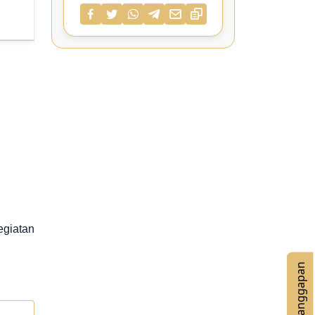
egiatan
n