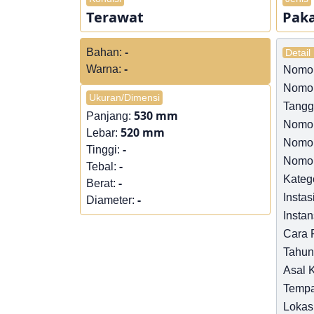
Terawat
Pak
Bahan:
-
Detail
Warna:
-
Nomor 
Nomor
Ukuran/Dimensi
Tangga
530 mm
Panjang:
Nomo
520 mm
Lebar:
Nomo
-
Tinggi:
Nomor
-
Tebal:
Kateg
-
Berat:
Instas
-
Diameter:
Instan
Cara 
Tahun
Asal 
Tempa
Lokas