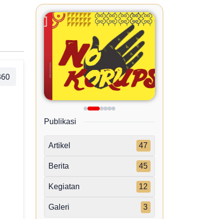
360
Publikasi
Artikel
47
Berita
45
Kegiatan
12
Galeri
3