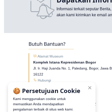
Informasi terkait seputar Berita
akan kami kirimkan ke email an
Butuh Bantuan?
Alamat Museum
Komplek Istana Kepresidenan Bogor
Jl. Ir. Haji Juanda No. 1, Paledang, Bogor, Jawa B
16122
Hubungi
Tel:
02518381097
🍪 Persetujuan Cookie
Whatsapp
Museum Kepresidenan RI - 1
Kami menggunakan cookie untuk
+6281211511622
memastikan Anda mendapatkan
Telepon/Whatsapp:
pengalaman terbaik di situs web kami.
Museum Kepresidenan RI - 2