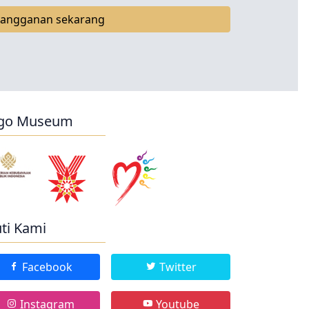
langganan sekarang
go Museum
uti Kami
Facebook
Twitter
Instagram
Youtube