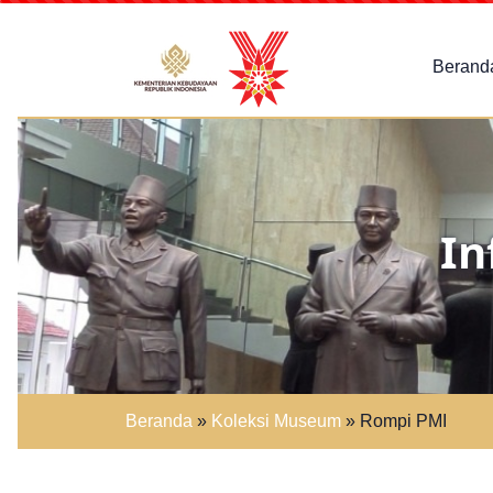
Berand
In
Beranda
»
Koleksi Museum
»
Rompi PMI