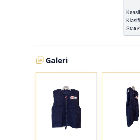
Keasl
Klasif
Status
Galeri