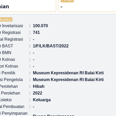
aian
-
 Koleksi
Invetarisasi
:
100.070
 Registrasi
:
741
l Registrasi
:
-
r BAST
:
1/F/LK/BAST/2022
r BMN
:
-
 Kolnas
:
-
ori Kolnas
:
-
i Pemilik
:
Museum Kepresidenan RI Balai Kirti
si Pengelola
:
Museum Kepresidenan RI Balai Kirti
Perolehan
:
Hibah
 Perolehan
:
2022
Koleksi
:
Keluarga
t Pembuatan
:
-
i Penyimpanan