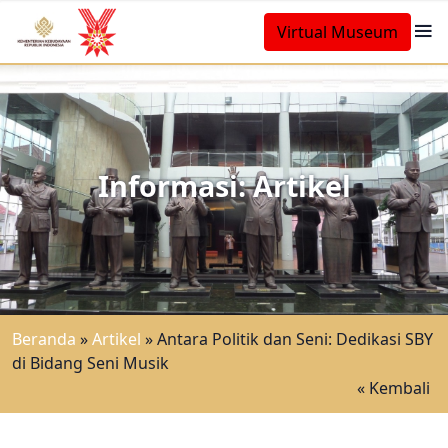
Virtual Museum
Informasi: Artikel
Beranda
»
Artikel
»
Antara Politik dan Seni: Dedikasi SBY
di Bidang Seni Musik
« Kembali