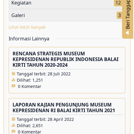
n
Kegiatan
12
Galeri
3
Lihat lebih banyak
B
e
r
i
T
a
n
g
g
a
p
a
Informasi Lainnya
RENCANA STRATEGIS MUSEUM
KEPRESIDENAN REPUBLIK INDONESIA BALAI
KIRTI TAHUN 2020-2024
Tanggal terbit: 28 Juli 2022
Dilihat:
1,251
0 Komentar
LAPORAN KAJIAN PENGUNJUNG MUSEUM
KEPRESIDENAN RI BALAI KIRTI TAHUN 2021
Tanggal terbit: 28 April 2022
Dilihat:
2,651
0 Komentar