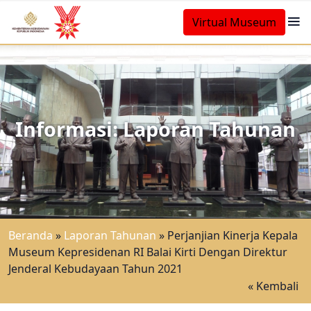
Virtual Museum
Informasi: Laporan Tahunan
Beranda
»
Laporan Tahunan
»
Perjanjian Kinerja Kepala
Museum Kepresidenan RI Balai Kirti Dengan Direktur
Jenderal Kebudayaan Tahun 2021
« Kembali