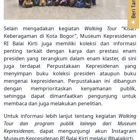
B
e
r
i
T
a
n
g
g
a
p
a
Selain mengadakan kegiatan
Walking Tour
“Kisah
Keberagaman di Kota Bogor”, Museum Kepresidenan
RI Balai Kirti juga memiliki koleksi dan informasi
penting terkait dengan karya dan prestasi enam
presiden yang terangkum dalam enam klaster, di sini
juga terdapat Perpustakaan Kepresidenan yang
menyimpan buku koleksi presiden ataupun buku
mengenai kepresidenan. Perpustakaan ini dibangun
dengan memprioritaskan kenyamanan publik,
sehingga dapat dimanfaatkan pengunjung untuk
membaca dan juga melakukan penelitian.
Untuk informasi lebih lanjut tentang kegiatan
Walking
Tour dan program publik lainnya dari Museum
Kepresidenan
, dapat mengunjungi akun Instagram
Museum Kepresidenan RI Balai Kirti melalui @balaikirti.