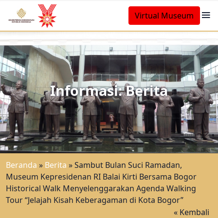
Virtual Museum
Informasi: Berita
Beranda
»
Berita
»
Sambut Bulan Suci Ramadan,
Museum Kepresidenan RI Balai Kirti Bersama Bogor
Historical Walk Menyelenggarakan Agenda Walking
Tour “Jelajah Kisah Keberagaman di Kota Bogor”
« Kembali