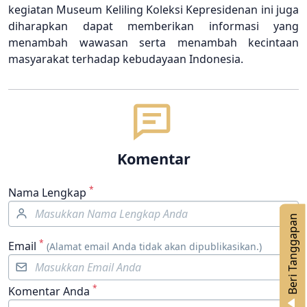
kegiatan Museum Keliling Koleksi Kepresidenan ini juga
diharapkan dapat memberikan informasi yang
menambah wawasan serta menambah kecintaan
masyarakat terhadap kebudayaan Indonesia.
Komentar
*
Nama Lengkap
n
*
Email
(Alamat email Anda tidak akan dipublikasikan.)
*
Komentar Anda
B
e
r
i
T
a
n
g
g
a
p
a