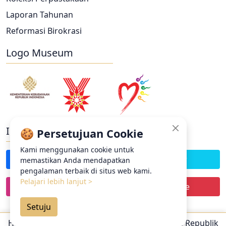
Laporan Tahunan
Reformasi Birokrasi
Logo Museum
Ikuti Kami
🍪 Persetujuan Cookie
Kami menggunakan cookie untuk
Facebook
Twitter
memastikan Anda mendapatkan
pengalaman terbaik di situs web kami.
Pelajari lebih lanjut >
Instagram
Youtube
Setuju
Developed by Agung W. Prasetiyo | Atas Nalar Desain Studio
Hak Cipta © 2026 oleh
Museum Kepresidenan Republik