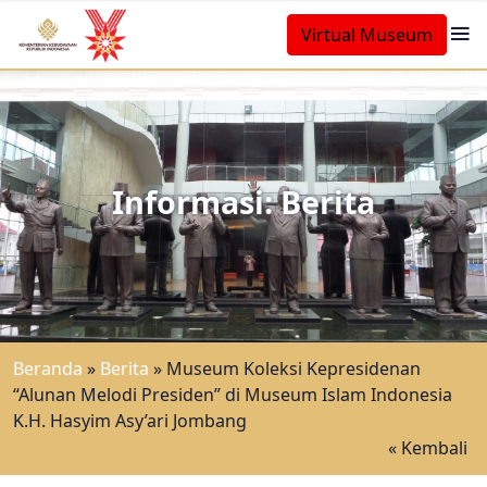
Virtual Museum
Informasi: Berita
Beranda
»
Berita
»
Museum Koleksi Kepresidenan
“Alunan Melodi Presiden” di Museum Islam Indonesia
K.H. Hasyim Asy’ari Jombang
« Kembali